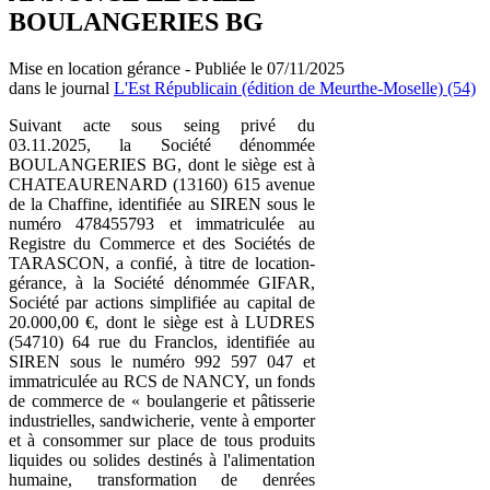
BOULANGERIES BG
Mise en location gérance - Publiée le 07/11/2025
dans le journal
L'Est Républicain (édition de Meurthe-Moselle) (54)
Suivant acte sous seing privé du
03.11.2025, la Société dénommée
BOULANGERIES BG, dont le siège est à
CHATEAURENARD (13160) 615 avenue
de la Chaffine, identifiée au SIREN sous le
numéro 478455793 et immatriculée au
Registre du Commerce et des Sociétés de
TARASCON, a confié, à titre de location-
gérance, à la Société dénommée GIFAR,
Société par actions simplifiée au capital de
20.000,00 €, dont le siège est à LUDRES
(54710) 64 rue du Franclos, identifiée au
SIREN sous le numéro 992 597 047 et
immatriculée au RCS de NANCY, un fonds
de commerce de « boulangerie et pâtisserie
industrielles, sandwicherie, vente à emporter
et à consommer sur place de tous produits
liquides ou solides destinés à l'alimentation
humaine, transformation de denrées