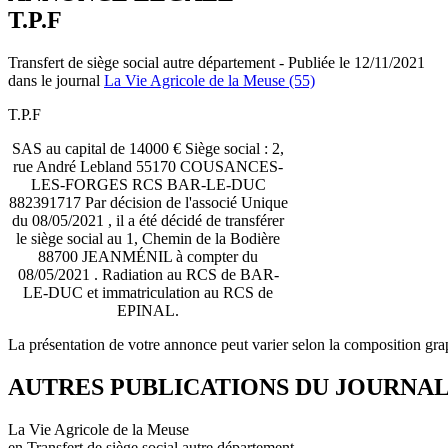
T.P.F
Transfert de siège social autre département - Publiée le 12/11/2021
dans le journal
La Vie Agricole de la Meuse (55)
T.P.F
SAS au capital de 14000 € Siège social : 2,
rue André Lebland 55170 COUSANCES-
LES-FORGES RCS BAR-LE-DUC
882391717 Par décision de l'associé Unique
du 08/05/2021 , il a été décidé de transférer
le siège social au 1, Chemin de la Bodière
88700 JEANMÉNIL à compter du
08/05/2021 . Radiation au RCS de BAR-
LE-DUC et immatriculation au RCS de
EPINAL.
La présentation de votre annonce peut varier selon la composition gra
AUTRES PUBLICATIONS DU JOURNA
La Vie Agricole de la Meuse
en Transfert de siège social autre département