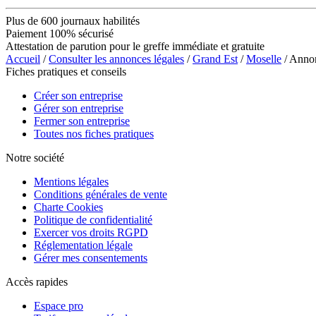
Plus de 600 journaux habilités
Paiement 100% sécurisé
Attestation de parution pour le greffe immédiate et gratuite
Accueil
/
Consulter les annonces légales
/
Grand Est
/
Moselle
/ Anno
Fiches pratiques et conseils
Créer son entreprise
Gérer son entreprise
Fermer son entreprise
Toutes nos fiches pratiques
Notre société
Mentions légales
Conditions générales de vente
Charte Cookies
Politique de confidentialité
Exercer vos droits RGPD
Réglementation légale
Gérer mes consentements
Accès rapides
Espace pro