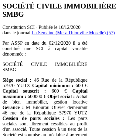
SOCIÉTÉ CIVILE IMMOBILIÈRE
SMBG
Constitution SCI - Publiée le 10/12/2020
dans le journal
La Semaine (Metz Thionville Moselle) (57)
Par ASSP en date du 02/12/2020 il a été
constitué une SCI à capital variable
dénommée :
SOCIÉTÉ CIVILE IMMOBILIÈRE
SMBG
Siège social :
46 Rue de la République
57970 YUTZ
Capital minimum :
600 €
Capital souscrit :
600 €
Capital
maximum :
600000 €
Objet social :
Achat
de bien immobilier, gestion locative
Gérance :
M Bilourou Olivier demeurant
46 rue de la République 57970 YUTZ
Cession de parts sociales :
Les parts
sociales sont librement cessibles au profit
d'un associé. Toute cession à un tiers de la
Société est soumise au préalable à agrément