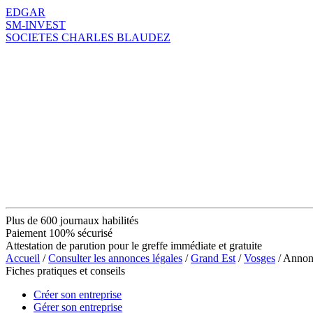
EDGAR
SM-INVEST
SOCIETES CHARLES BLAUDEZ
Plus de 600 journaux habilités
Paiement 100% sécurisé
Attestation de parution pour le greffe immédiate et gratuite
Accueil
/
Consulter les annonces légales
/
Grand Est
/
Vosges
/ Anno
Fiches pratiques et conseils
Créer son entreprise
Gérer son entreprise