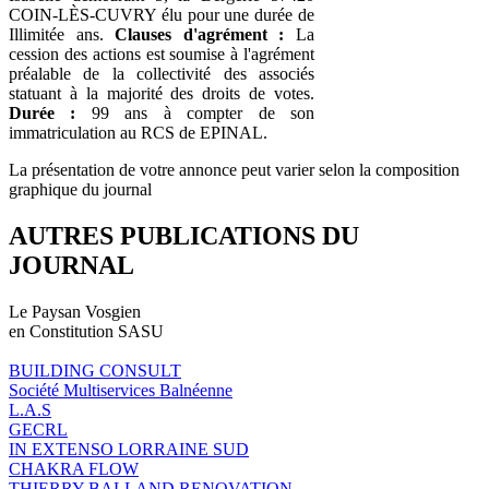
COIN-LÈS-CUVRY élu pour une durée de
Illimitée ans.
Clauses d'agrément :
La
cession des actions est soumise à l'agrément
préalable de la collectivité des associés
statuant à la majorité des droits de votes.
Durée :
99 ans à compter de son
immatriculation au RCS de EPINAL.
La présentation de votre annonce peut varier selon la composition
graphique du journal
AUTRES PUBLICATIONS DU
JOURNAL
Le Paysan Vosgien
en Constitution SASU
BUILDING CONSULT
Société Multiservices Balnéenne
L.A.S
GECRL
IN EXTENSO LORRAINE SUD
CHAKRA FLOW
THIERRY BALLAND RENOVATION