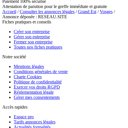
Paiement 100% sécurisé
Attestation de parution pour le greffe immédiate et gratuite
Accueil
/
Consulter les annonces légales
/
Grand Est
/
Vosges
/
Annonce déposée : RESEAU.SITE
Fiches pratiques et conseils
Créer son entreprise
Gérer son entreprise
Fermer son entreprise
Toutes nos fiches pratiques
Notre société
Mentions légales
Conditions générales de vente
Charte Cookies
Politique de confidentialité
Exercer vos droits RGPD
Réglementation légale
Gérer mes consentements
Accès rapides
Espace pro
Tarifs annonces légales
Actualités formalités