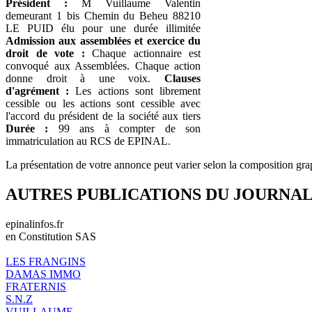
Président :
M Vuillaume Valentin
demeurant 1 bis Chemin du Beheu 88210
LE PUID élu pour une durée illimitée
Admission aux assemblées et exercice du
droit de vote :
Chaque actionnaire est
convoqué aux Assemblées. Chaque action
donne droit à une voix.
Clauses
d'agrément :
Les actions sont librement
cessible ou les actions sont cessible avec
l'accord du président de la société aux tiers
Durée :
99 ans à compter de son
immatriculation au RCS de EPINAL.
La présentation de votre annonce peut varier selon la composition gra
AUTRES PUBLICATIONS DU JOURNA
epinalinfos.fr
en Constitution SAS
LES FRANGINS
DAMAS IMMO
FRATERNIS
S.N.Z
VUILLAUME