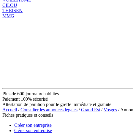
CILOU
THEISEN
MMG
Plus de 600 journaux habilités
Paiement 100% sécurisé
Attestation de parution pour le greffe immédiate et gratuite
Accueil
/
Consulter les annonces légales
/
Grand Est
/
Vosges
/ Anno
Fiches pratiques et conseils
Créer son entreprise
Gérer son entreprise