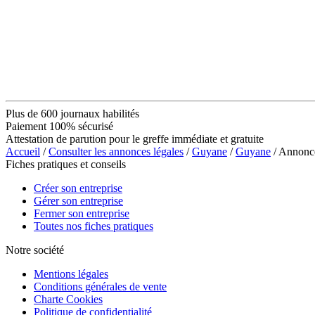
Plus de 600 journaux habilités
Paiement 100% sécurisé
Attestation de parution pour le greffe immédiate et gratuite
Accueil
/
Consulter les annonces légales
/
Guyane
/
Guyane
/ Annon
Fiches pratiques et conseils
Créer son entreprise
Gérer son entreprise
Fermer son entreprise
Toutes nos fiches pratiques
Notre société
Mentions légales
Conditions générales de vente
Charte Cookies
Politique de confidentialité