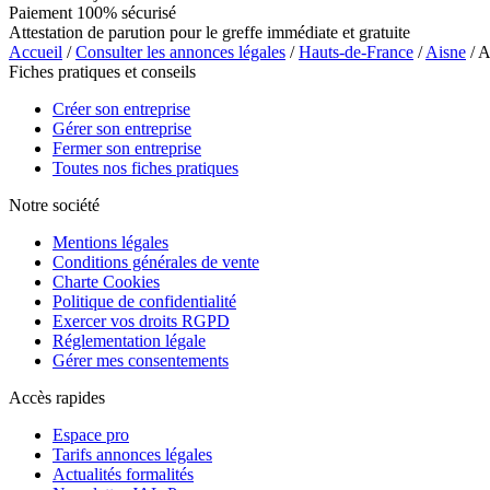
Paiement 100% sécurisé
Attestation de parution pour le greffe immédiate et gratuite
Accueil
/
Consulter les annonces légales
/
Hauts-de-France
/
Aisne
/ 
Fiches pratiques et conseils
Créer son entreprise
Gérer son entreprise
Fermer son entreprise
Toutes nos fiches pratiques
Notre société
Mentions légales
Conditions générales de vente
Charte Cookies
Politique de confidentialité
Exercer vos droits RGPD
Réglementation légale
Gérer mes consentements
Accès rapides
Espace pro
Tarifs annonces légales
Actualités formalités