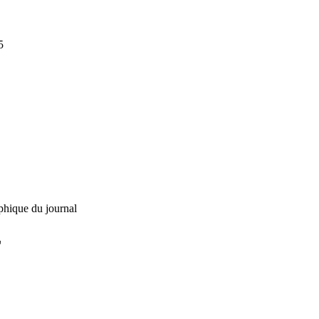
5
phique du journal
L