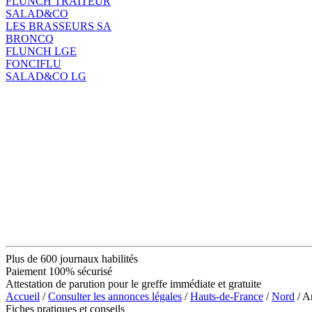
FLUNCH TRAITEUR
SALAD&CO
LES BRASSEURS SA
BRONCQ
FLUNCH LGE
FONCIFLU
SALAD&CO LG
Plus de 600 journaux habilités
Paiement 100% sécurisé
Attestation de parution pour le greffe immédiate et gratuite
Accueil
/
Consulter les annonces légales
/
Hauts-de-France
/
Nord
/ A
Fiches pratiques et conseils