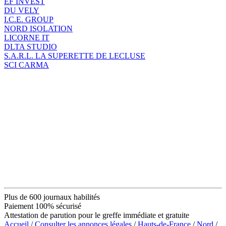
EF INVEST
DU VELY
I.C.E. GROUP
NORD ISOLATION
LICORNE IT
DLTA STUDIO
S.A.R.L. LA SUPERETTE DE LECLUSE
SCI CARMA
Plus de 600 journaux habilités
Paiement 100% sécurisé
Attestation de parution pour le greffe immédiate et gratuite
Accueil
/
Consulter les annonces légales
/
Hauts-de-France
/
Nord
/