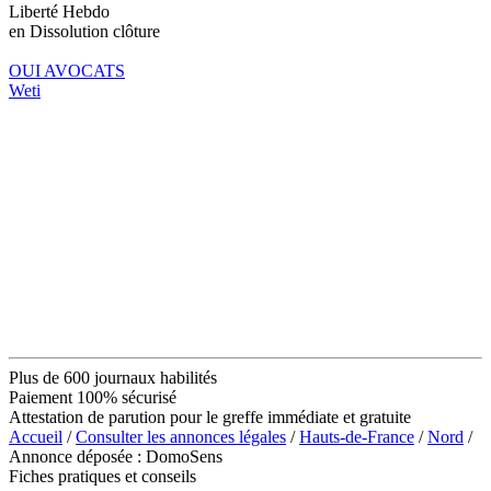
Liberté Hebdo
en Dissolution clôture
OUI AVOCATS
Weti
Plus de 600 journaux habilités
Paiement 100% sécurisé
Attestation de parution pour le greffe immédiate et gratuite
Accueil
/
Consulter les annonces légales
/
Hauts-de-France
/
Nord
/
Annonce déposée : DomoSens
Fiches pratiques et conseils