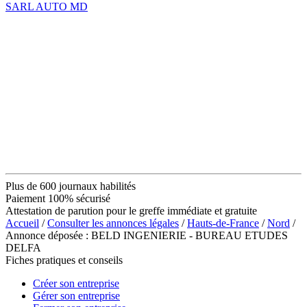
SARL AUTO MD
Plus de 600 journaux habilités
Paiement 100% sécurisé
Attestation de parution pour le greffe immédiate et gratuite
Accueil
/
Consulter les annonces légales
/
Hauts-de-France
/
Nord
/
Annonce déposée : BELD INGENIERIE - BUREAU ETUDES
DELFA
Fiches pratiques et conseils
Créer son entreprise
Gérer son entreprise