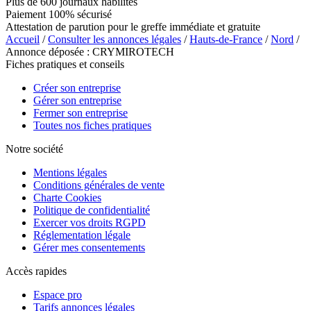
Plus de 600 journaux habilités
Paiement 100% sécurisé
Attestation de parution pour le greffe immédiate et gratuite
Accueil
/
Consulter les annonces légales
/
Hauts-de-France
/
Nord
/
Annonce déposée : CRYMIROTECH
Fiches pratiques et conseils
Créer son entreprise
Gérer son entreprise
Fermer son entreprise
Toutes nos fiches pratiques
Notre société
Mentions légales
Conditions générales de vente
Charte Cookies
Politique de confidentialité
Exercer vos droits RGPD
Réglementation légale
Gérer mes consentements
Accès rapides
Espace pro
Tarifs annonces légales