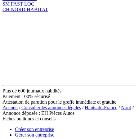
SM FAST LOC
CH NORD HABITAT
Plus de 600 journaux habilités
Paiement 100% sécurisé
Attestation de parution pour le greffe immédiate et gratuite
Accueil
/
Consulter les annonces légales
/
Hauts-de-France
/
Nord
/
Annonce déposée : EH Pièces Autos
Fiches pratiques et conseils
Créer son entreprise
Gérer son entreprise