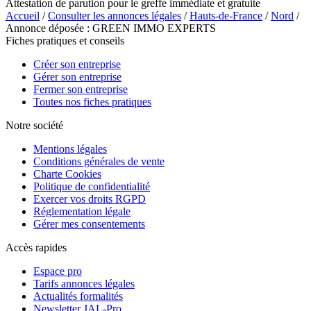
Attestation de parution pour le greffe immédiate et gratuite
Accueil
/
Consulter les annonces légales
/
Hauts-de-France
/
Nord
/
Annonce déposée : GREEN IMMO EXPERTS
Fiches pratiques et conseils
Créer son entreprise
Gérer son entreprise
Fermer son entreprise
Toutes nos fiches pratiques
Notre société
Mentions légales
Conditions générales de vente
Charte Cookies
Politique de confidentialité
Exercer vos droits RGPD
Réglementation légale
Gérer mes consentements
Accès rapides
Espace pro
Tarifs annonces légales
Actualités formalités
Newsletter JAL-Pro