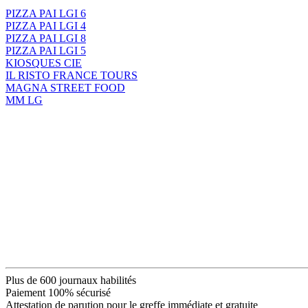
PIZZA PAI LGI 6
PIZZA PAI LGI 4
PIZZA PAI LGI 8
PIZZA PAI LGI 5
KIOSQUES CIE
IL RISTO FRANCE TOURS
MAGNA STREET FOOD
MM LG
Plus de 600 journaux habilités
Paiement 100% sécurisé
Attestation de parution pour le greffe immédiate et gratuite