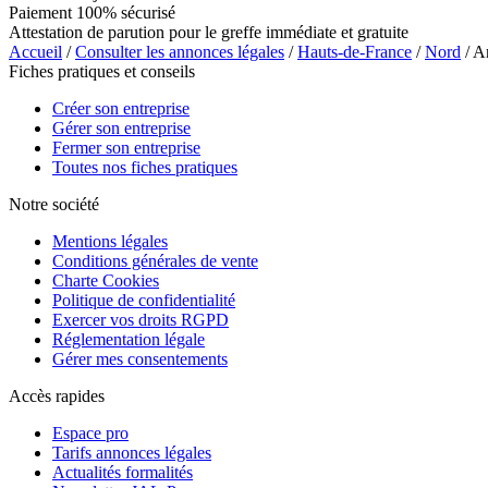
Paiement 100% sécurisé
Attestation de parution pour le greffe immédiate et gratuite
Accueil
/
Consulter les annonces légales
/
Hauts-de-France
/
Nord
/ A
Fiches pratiques et conseils
Créer son entreprise
Gérer son entreprise
Fermer son entreprise
Toutes nos fiches pratiques
Notre société
Mentions légales
Conditions générales de vente
Charte Cookies
Politique de confidentialité
Exercer vos droits RGPD
Réglementation légale
Gérer mes consentements
Accès rapides
Espace pro
Tarifs annonces légales
Actualités formalités