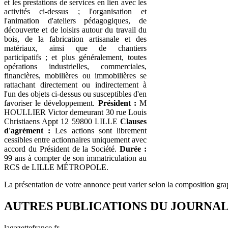
et les prestations de services en lien avec les
activités ci-dessus ; l'organisation et
l'animation d'ateliers pédagogiques, de
découverte et de loisirs autour du travail du
bois, de la fabrication artisanale et des
matériaux, ainsi que de chantiers
participatifs ; et plus généralement, toutes
opérations industrielles, commerciales,
financières, mobilières ou immobilières se
rattachant directement ou indirectement à
l'un des objets ci-dessus ou susceptibles d'en
favoriser le développement.
Président :
M
HOULLIER Victor demeurant 30 rue Louis
Christiaens Appt 12 59800 LILLE
Clauses
d'agrément :
Les actions sont librement
cessibles entre actionnaires uniquement avec
accord du Président de la Société.
Durée :
99 ans à compter de son immatriculation au
RCS de LILLE MÉTROPOLE.
La présentation de votre annonce peut varier selon la composition gra
AUTRES PUBLICATIONS DU JOURNA
lagazettefrance.fr