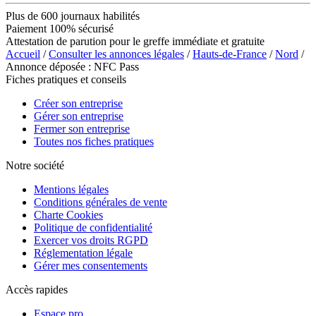
Plus de 600 journaux habilités
Paiement 100% sécurisé
Attestation de parution pour le greffe immédiate et gratuite
Accueil
/
Consulter les annonces légales
/
Hauts-de-France
/
Nord
/
Annonce déposée : NFC Pass
Fiches pratiques et conseils
Créer son entreprise
Gérer son entreprise
Fermer son entreprise
Toutes nos fiches pratiques
Notre société
Mentions légales
Conditions générales de vente
Charte Cookies
Politique de confidentialité
Exercer vos droits RGPD
Réglementation légale
Gérer mes consentements
Accès rapides
Espace pro