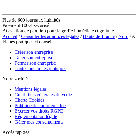
Plus de 600 journaux habilités
Paiement 100% sécurisé
Attestation de parution pour le greffe immédiate et gratuite
Accueil
/
Consulter les annonces légales
/
Hauts-de-France
/
Nord
/ 
Fiches pratiques et conseils
Créer son entreprise
Gérer son entreprise
Fermer son entreprise
Toutes nos fiches pratiques
Notre société
Mentions légales
Conditions générales de vente
Charte Cookies
Politique de confidentialité
Exercer vos droits RGPD
Réglementation légale
Gérer mes consentements
Accès rapides