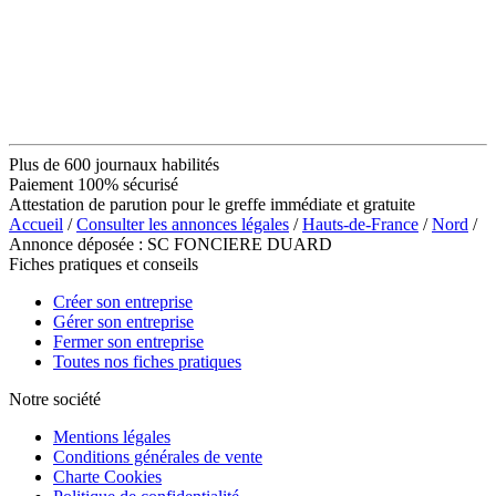
Plus de 600 journaux habilités
Paiement 100% sécurisé
Attestation de parution pour le greffe immédiate et gratuite
Accueil
/
Consulter les annonces légales
/
Hauts-de-France
/
Nord
/
Annonce déposée : SC FONCIERE DUARD
Fiches pratiques et conseils
Créer son entreprise
Gérer son entreprise
Fermer son entreprise
Toutes nos fiches pratiques
Notre société
Mentions légales
Conditions générales de vente
Charte Cookies