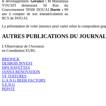
le développement.
Gérance :
M Massinissa
YOUSFI demeurant 50 Rue du
Gouvernement 59500 DOUAI
Durée :
99
ans à compter de son immatriculation au
RCS de DOUAI.
La présentation de votre annonce peut varier selon la composition gra
AUTRES PUBLICATIONS DU JOURNA
L'Observateur de l'Avesnois
en Constitution EURL
BREWICK
DESBOIS INVEST
DPA NAVETTES
JANNA RENOVATION
VF TOITURES
G.A.N.G BEER FACTORY
S.E.N.G
PEPS'IT