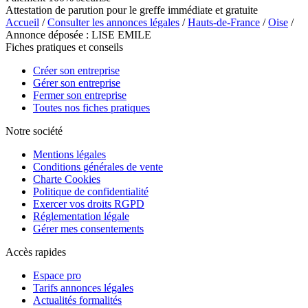
Attestation de parution pour le greffe immédiate et gratuite
Accueil
/
Consulter les annonces légales
/
Hauts-de-France
/
Oise
/
Annonce déposée : LISE EMILE
Fiches pratiques et conseils
Créer son entreprise
Gérer son entreprise
Fermer son entreprise
Toutes nos fiches pratiques
Notre société
Mentions légales
Conditions générales de vente
Charte Cookies
Politique de confidentialité
Exercer vos droits RGPD
Réglementation légale
Gérer mes consentements
Accès rapides
Espace pro
Tarifs annonces légales
Actualités formalités