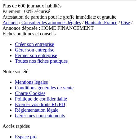
Plus de 600 journaux habilités
Paiement 100% sécurisé
Attestation de parution pour le greffe immédiate et gratuite
Accueil
/
Consulter les annonces légales
/
Hauts-de-France
/
Oise
/
Annonce déposée : HOME FINANCEMENT
Fiches pratiques et conseils
Créer son entreprise
Gérer son entreprise
Fermer son entreprise
Toutes nos fiches pratiques
Notre société
Mentions légales
Conditions générales de vente
Charte Cookies
Politique de confidentialité
Exercer vos droits RGPD
Réglementation légale
Gérer mes consentements
Accès rapides
Espace pro