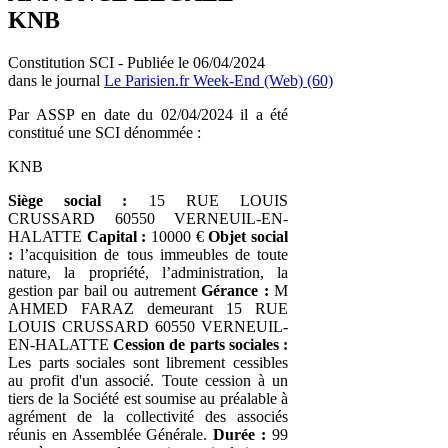
KNB
Constitution SCI - Publiée le 06/04/2024
dans le journal
Le Parisien.fr Week-End (Web) (60)
Par ASSP en date du 02/04/2024 il a été
constitué une SCI dénommée :
KNB
Siège social :
15 RUE LOUIS
CRUSSARD 60550 VERNEUIL-EN-
HALATTE
Capital :
10000 €
Objet social
:
l’acquisition de tous immeubles de toute
nature, la propriété, l’administration, la
gestion par bail ou autrement
Gérance :
M
AHMED FARAZ demeurant 15 RUE
LOUIS CRUSSARD 60550 VERNEUIL-
EN-HALATTE
Cession de parts sociales :
Les parts sociales sont librement cessibles
au profit d'un associé. Toute cession à un
tiers de la Société est soumise au préalable à
agrément de la collectivité des associés
réunis en Assemblée Générale.
Durée :
99