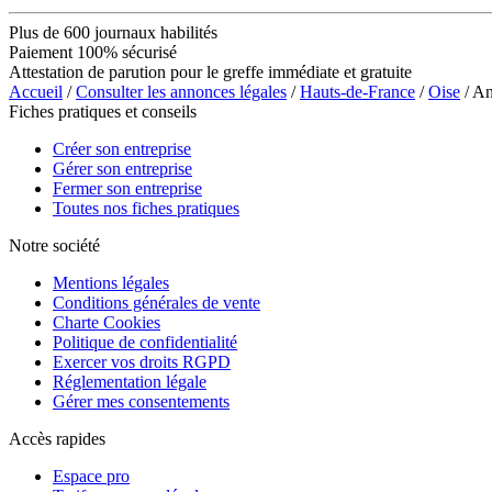
Plus de 600 journaux habilités
Paiement 100% sécurisé
Attestation de parution pour le greffe immédiate et gratuite
Accueil
/
Consulter les annonces légales
/
Hauts-de-France
/
Oise
/ A
Fiches pratiques et conseils
Créer son entreprise
Gérer son entreprise
Fermer son entreprise
Toutes nos fiches pratiques
Notre société
Mentions légales
Conditions générales de vente
Charte Cookies
Politique de confidentialité
Exercer vos droits RGPD
Réglementation légale
Gérer mes consentements
Accès rapides
Espace pro