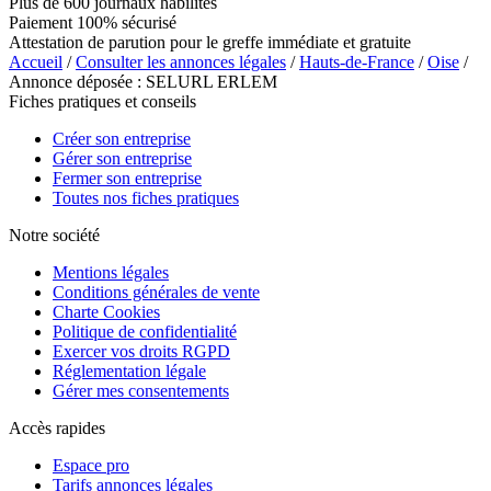
Plus de 600 journaux habilités
Paiement 100% sécurisé
Attestation de parution pour le greffe immédiate et gratuite
Accueil
/
Consulter les annonces légales
/
Hauts-de-France
/
Oise
/
Annonce déposée : SELURL ERLEM
Fiches pratiques et conseils
Créer son entreprise
Gérer son entreprise
Fermer son entreprise
Toutes nos fiches pratiques
Notre société
Mentions légales
Conditions générales de vente
Charte Cookies
Politique de confidentialité
Exercer vos droits RGPD
Réglementation légale
Gérer mes consentements
Accès rapides
Espace pro
Tarifs annonces légales