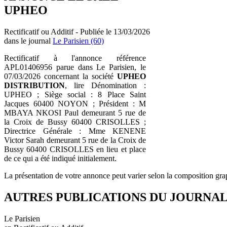
UPHEO
Rectificatif ou Additif - Publiée le 13/03/2026
dans le journal
Le Parisien (60)
Rectificatif à l'annonce référence
APL01406956 parue dans Le Parisien, le
07/03/2026 concernant la société
UPHEO
DISTRIBUTION
, lire Dénomination :
UPHEO ; Siège social : 8 Place Saint
Jacques 60400 NOYON ; Président : M
MBAYA NKOSI Paul demeurant 5 rue de
la Croix de Bussy 60400 CRISOLLES ;
Directrice Générale : Mme KENENE
Victor Sarah demeurant 5 rue de la Croix de
Bussy 60400 CRISOLLES en lieu et place
de ce qui a été indiqué initialement.
La présentation de votre annonce peut varier selon la composition gra
AUTRES PUBLICATIONS DU JOURNA
Le Parisien