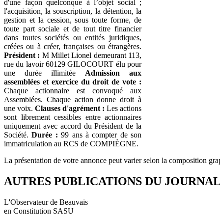
d'une façon quelconque à l’objet social ;
l'acquisition, la souscription, la détention, la
gestion et la cession, sous toute forme, de
toute part sociale et de tout titre financier
dans toutes sociétés ou entités juridiques,
créées ou à créer, françaises ou étrangères.
Président :
M Millet Lionel demeurant 113,
rue du lavoir 60129 GILOCOURT élu pour
une durée illimitée
Admission aux
assemblées et exercice du droit de vote :
Chaque actionnaire est convoqué aux
Assemblées. Chaque action donne droit à
une voix.
Clauses d'agrément :
Les actions
sont librement cessibles entre actionnaires
uniquement avec accord du Président de la
Société.
Durée :
99 ans à compter de son
immatriculation au RCS de COMPIÈGNE.
La présentation de votre annonce peut varier selon la composition gra
AUTRES PUBLICATIONS DU JOURNA
L'Observateur de Beauvais
en Constitution SASU