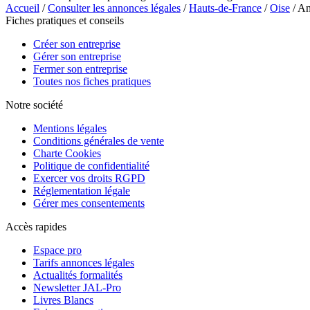
Accueil
/
Consulter les annonces légales
/
Hauts-de-France
/
Oise
/ A
Fiches pratiques et conseils
Créer son entreprise
Gérer son entreprise
Fermer son entreprise
Toutes nos fiches pratiques
Notre société
Mentions légales
Conditions générales de vente
Charte Cookies
Politique de confidentialité
Exercer vos droits RGPD
Réglementation légale
Gérer mes consentements
Accès rapides
Espace pro
Tarifs annonces légales
Actualités formalités
Newsletter JAL-Pro
Livres Blancs