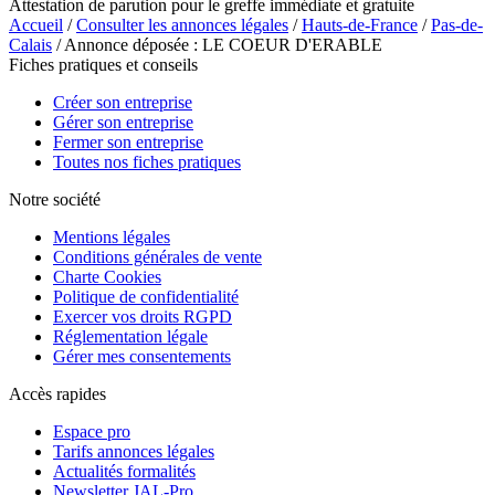
Attestation de parution pour le greffe immédiate et gratuite
Accueil
/
Consulter les annonces légales
/
Hauts-de-France
/
Pas-de-
Calais
/ Annonce déposée : LE COEUR D'ERABLE
Fiches pratiques et conseils
Créer son entreprise
Gérer son entreprise
Fermer son entreprise
Toutes nos fiches pratiques
Notre société
Mentions légales
Conditions générales de vente
Charte Cookies
Politique de confidentialité
Exercer vos droits RGPD
Réglementation légale
Gérer mes consentements
Accès rapides
Espace pro
Tarifs annonces légales
Actualités formalités
Newsletter JAL-Pro