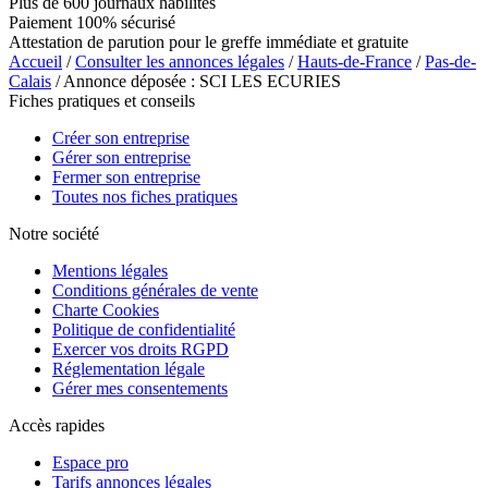
Plus de 600 journaux habilités
Paiement 100% sécurisé
Attestation de parution pour le greffe immédiate et gratuite
Accueil
/
Consulter les annonces légales
/
Hauts-de-France
/
Pas-de-
Calais
/ Annonce déposée : SCI LES ECURIES
Fiches pratiques et conseils
Créer son entreprise
Gérer son entreprise
Fermer son entreprise
Toutes nos fiches pratiques
Notre société
Mentions légales
Conditions générales de vente
Charte Cookies
Politique de confidentialité
Exercer vos droits RGPD
Réglementation légale
Gérer mes consentements
Accès rapides
Espace pro
Tarifs annonces légales