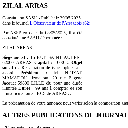
ZILAL ARRAS
Constitution SASU - Publiée le 29/05/2025
dans le journal
L'Observateur de l'Arrageois (62)
Par ASSP en date du 08/05/2025, il a été
constitué une SASU dénommée :
ZILAL ARRAS
Siège social :
16 RUE SAINT AUBERT
62000 ARRAS
Capital :
1000 €
Objet
social :
- Restauration de type rapide sans
alcool
Président :
M NDIYAE
MAMADOU demeurant 29 rue Eugène
Jacquet 59800 LILLE élu pour une durée
illimitée
Durée :
99 ans à compter de son
immatriculation au RCS de ARRAS. .
La présentation de votre annonce peut varier selon la composition gra
AUTRES PUBLICATIONS DU JOURNA
L'Observateur de l'Arrageois