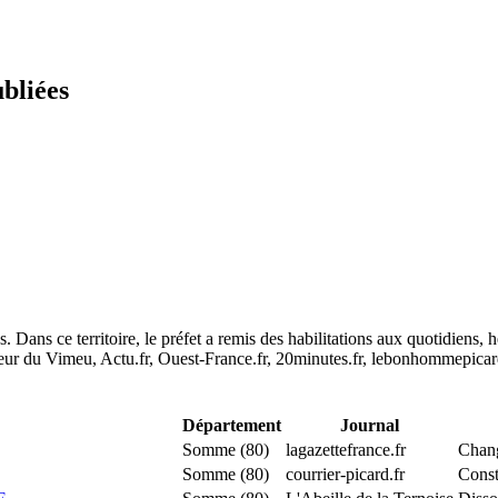
ubliées
 Dans ce territoire, le préfet a remis des habilitations aux quotidiens
 du Vimeu, Actu.fr, Ouest-France.fr, 20minutes.fr, lebonhommepicard.fr,
Département
Journal
Somme (80)
lagazettefrance.fr
Chang
Somme (80)
courrier-picard.fr
Const