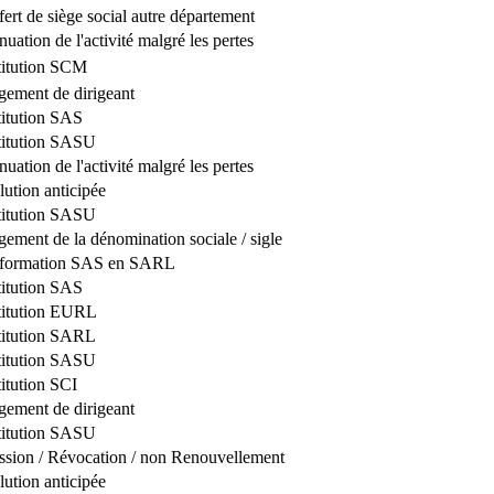
fert de siège social autre département
nuation de l'activité malgré les pertes
itution SCM
ement de dirigeant
itution SAS
titution SASU
nuation de l'activité malgré les pertes
lution anticipée
titution SASU
ement de la dénomination sociale / sigle
sformation SAS en SARL
itution SAS
titution EURL
titution SARL
titution SASU
itution SCI
ement de dirigeant
titution SASU
sion / Révocation / non Renouvellement
lution anticipée