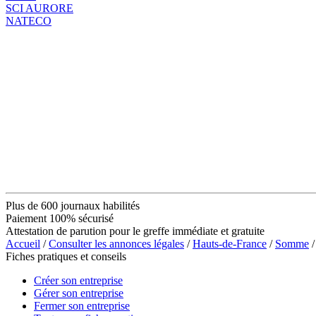
SCI AURORE
NATECO
Plus de 600 journaux habilités
Paiement 100% sécurisé
Attestation de parution pour le greffe immédiate et gratuite
Accueil
/
Consulter les annonces légales
/
Hauts-de-France
/
Somme
/
Fiches pratiques et conseils
Créer son entreprise
Gérer son entreprise
Fermer son entreprise