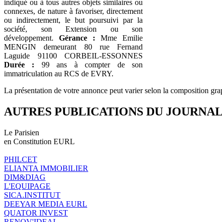
indiqué ou à tous autres objets similaires ou
connexes, de nature à favoriser, directement
ou indirectement, le but poursuivi par la
société, son Extension ou son
développement.
Gérance :
Mme Emilie
MENGIN demeurant 80 rue Fernand
Laguide 91100 CORBEIL-ESSONNES
Durée :
99 ans à compter de son
immatriculation au RCS de EVRY.
La présentation de votre annonce peut varier selon la composition gra
AUTRES PUBLICATIONS DU JOURNA
Le Parisien
en Constitution EURL
PHILCET
ELIANTA IMMOBILIER
DIM&DIAG
L'EQUIPAGE
SICA.INSTITUT
DEEYAR MEDIA EURL
QUATOR INVEST
RENOV'IDEAL