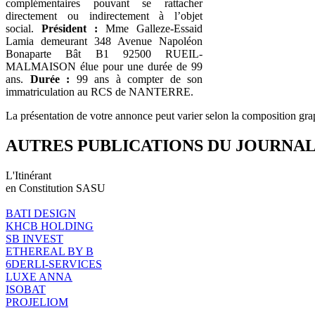
complémentaires pouvant se rattacher
directement ou indirectement à l’objet
social.
Président :
Mme Galleze-Essaid
Lamia demeurant 348 Avenue Napoléon
Bonaparte Bât B1 92500 RUEIL-
MALMAISON élue pour une durée de 99
ans.
Durée :
99 ans à compter de son
immatriculation au RCS de NANTERRE.
La présentation de votre annonce peut varier selon la composition gra
AUTRES PUBLICATIONS DU JOURNA
L'Itinérant
en Constitution SASU
BATI DESIGN
KHCB HOLDING
SB INVEST
ETHEREAL BY B
6DERLI-SERVICES
LUXE ANNA
ISOBAT
PROJELIOM