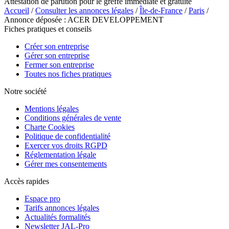
Attestation de parution pour le greffe immédiate et gratuite
Accueil
/
Consulter les annonces légales
/
Île-de-France
/
Paris
/
Annonce déposée : ACER DEVELOPPEMENT
Fiches pratiques et conseils
Créer son entreprise
Gérer son entreprise
Fermer son entreprise
Toutes nos fiches pratiques
Notre société
Mentions légales
Conditions générales de vente
Charte Cookies
Politique de confidentialité
Exercer vos droits RGPD
Réglementation légale
Gérer mes consentements
Accès rapides
Espace pro
Tarifs annonces légales
Actualités formalités
Newsletter JAL-Pro