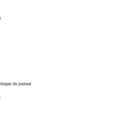
5
phique du journal
L