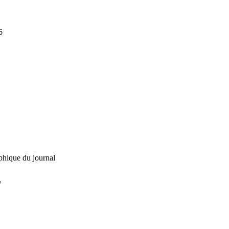
6
phique du journal
L