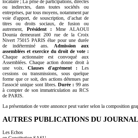
locataire ; La prise de participations, directes
ou indirectes, dans toutes sociétés ou
entreprises, par tous moyens, notamment par
voie d'apport, de souscription, d’achat de
titres ou droits sociaux, de fusion ou
autrement,
Président :
Mme ALAOUI
Dounia demeurant 200 rue de la Croix
Nivert 75015 PARIS élue pour une durée
de indéterminé ans.
Admission aux
assemblées et exercice du droit de vote :
Chaque actionnaire est convoqué aux
Assemblées. Chaque action donne droit à
une voix.
Clauses d'agrément :
Les
cessions ou transmissions, sous quelque
forme que ce soit, des actions détenues par
l'associé unique sont libres.
Durée :
99 ans
à compter de son immatriculation au RCS
de PARIS.
La présentation de votre annonce peut varier selon la composition gra
AUTRES PUBLICATIONS DU JOURNA
Les Echos
en Constitution SASU