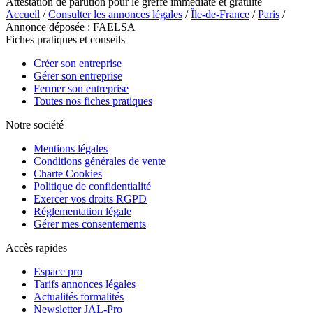
Attestation de parution pour le greffe immédiate et gratuite
Accueil
/
Consulter les annonces légales
/
Île-de-France
/
Paris
/
Annonce déposée : FAELSA
Fiches pratiques et conseils
Créer son entreprise
Gérer son entreprise
Fermer son entreprise
Toutes nos fiches pratiques
Notre société
Mentions légales
Conditions générales de vente
Charte Cookies
Politique de confidentialité
Exercer vos droits RGPD
Réglementation légale
Gérer mes consentements
Accès rapides
Espace pro
Tarifs annonces légales
Actualités formalités
Newsletter JAL-Pro