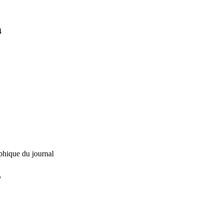
4
phique du journal
L