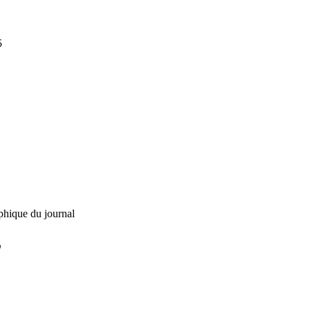
5
phique du journal
L