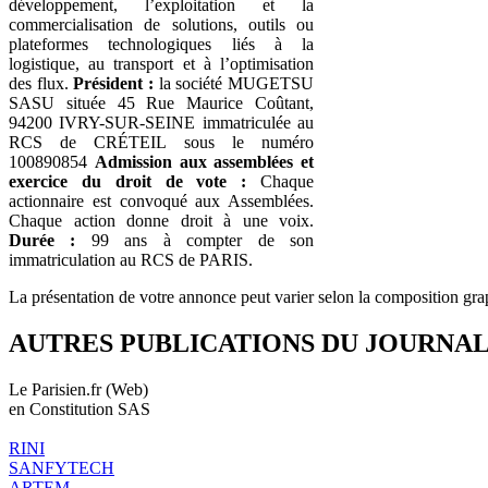
développement, l’exploitation et la
commercialisation de solutions, outils ou
plateformes technologiques liés à la
logistique, au transport et à l’optimisation
des flux.
Président :
la société MUGETSU
SASU située 45 Rue Maurice Coûtant,
94200 IVRY-SUR-SEINE immatriculée au
RCS de CRÉTEIL sous le numéro
100890854
Admission aux assemblées et
exercice du droit de vote :
Chaque
actionnaire est convoqué aux Assemblées.
Chaque action donne droit à une voix.
Durée :
99 ans à compter de son
immatriculation au RCS de PARIS.
La présentation de votre annonce peut varier selon la composition gra
AUTRES PUBLICATIONS DU JOURNA
Le Parisien.fr (Web)
en Constitution SAS
RINI
SANFYTECH
ARTEM