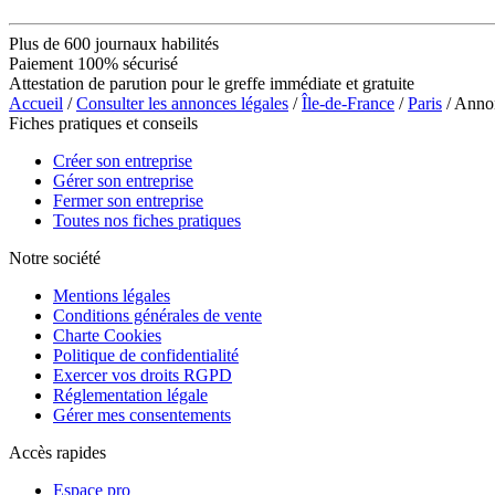
Plus de 600 journaux habilités
Paiement 100% sécurisé
Attestation de parution pour le greffe immédiate et gratuite
Accueil
/
Consulter les annonces légales
/
Île-de-France
/
Paris
/ Ann
Fiches pratiques et conseils
Créer son entreprise
Gérer son entreprise
Fermer son entreprise
Toutes nos fiches pratiques
Notre société
Mentions légales
Conditions générales de vente
Charte Cookies
Politique de confidentialité
Exercer vos droits RGPD
Réglementation légale
Gérer mes consentements
Accès rapides
Espace pro