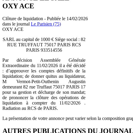
OXY ACE
Clôture de liquidation - Publiée le 14/02/2026
dans le journal
Le Parisien (75)
OXY ACE
SARL au capital de 1000 € Siège social : 82
RUE TRUFFAUT 75017 PARIS RCS
PARIS 933514556
Par décision Assemblée Générale
Extraordinaire du 11/02/2026 il a été décidé
: d’approuver les comptes définitifs de la
liquidation; de donner quitus au liquidateur,
M Vermot-Petit-Outhenin Augustin
demeurant 82 rue Truffaut 75017 PARIS 17
pour sa gestion et décharge de son mandat;
de prononcer la clôture des opérations de
liquidation à compter du 11/02/2026 .
Radiation au RCS de PARIS.
La présentation de votre annonce peut varier selon la composition gra
AUTRES PUBLICATIONS DU JOURNA