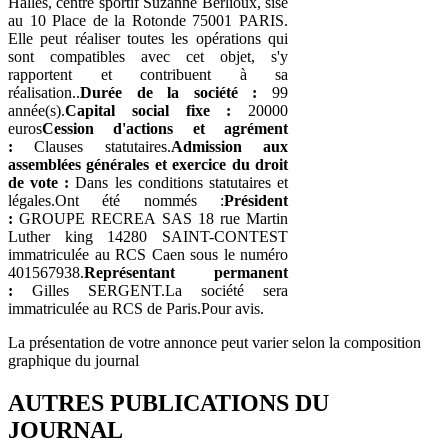
Halles, centre sportif Suzanne Berlioux, sise
au 10 Place de la Rotonde 75001 PARIS.
Elle peut réaliser toutes les opérations qui
sont compatibles avec cet objet, s'y
rapportent et contribuent à sa
réalisation..
Durée de la société :
99
année(s).
Capital social fixe :
20000
euros
Cession d'actions et agrément
:
Clauses statutaires.
Admission aux
assemblées générales et exercice du droit
de vote :
Dans les conditions statutaires et
légales.Ont été nommés :
Président
:
GROUPE RECREA SAS 18 rue Martin
Luther king 14280 SAINT-CONTEST
immatriculée au RCS Caen sous le numéro
401567938.
Représentant permanent
:
Gilles SERGENT.La société sera
immatriculée au RCS de Paris.Pour avis.
La présentation de votre annonce peut varier selon la composition
graphique du journal
AUTRES PUBLICATIONS DU
JOURNAL