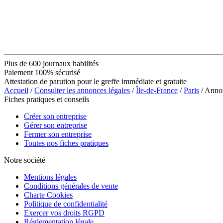
Plus de 600 journaux habilités
Paiement 100% sécurisé
Attestation de parution pour le greffe immédiate et gratuite
Accueil
/
Consulter les annonces légales
/
Île-de-France
/
Paris
/ Anno
Fiches pratiques et conseils
Créer son entreprise
Gérer son entreprise
Fermer son entreprise
Toutes nos fiches pratiques
Notre société
Mentions légales
Conditions générales de vente
Charte Cookies
Politique de confidentialité
Exercer vos droits RGPD
Réglementation légale