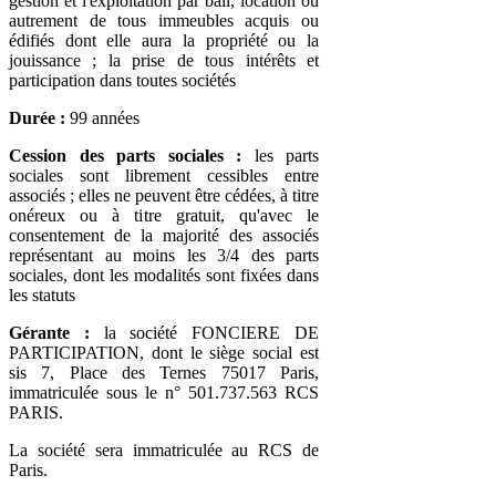
gestion et l'exploitation par bail, location ou
autrement de tous immeubles acquis ou
édifiés dont elle aura la propriété ou la
jouissance ; la prise de tous intérêts et
participation dans toutes sociétés
Durée :
99 années
Cession des parts sociales :
les parts
sociales sont librement cessibles entre
associés ; elles ne peuvent être cédées, à titre
onéreux ou à titre gratuit, qu'avec le
consentement de la majorité des associés
représentant au moins les 3/4 des parts
sociales, dont les modalités sont fixées dans
les statuts
Gérante :
la société FONCIERE DE
PARTICIPATION, dont le siège social est
sis 7, Place des Ternes 75017 Paris,
immatriculée sous le n° 501.737.563 RCS
PARIS.
La société sera immatriculée au RCS de
Paris.